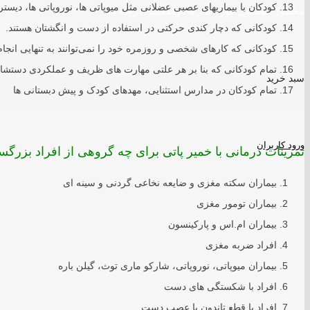
کودکان با بیماریهای عصبی عضلانی مثل میوپاتی ها، نوروپاتی ها، دیست
محصول
محصول مورد نظر با موقفعیت افزوده شد
کودکانی که دچار کندی حرکتی در استفاده از دست و انگشتان هستند.
کودکانی که کارهای شخصی و روزمره خود را نمی‌توانند به تنهایی انجام
تمام کودکانی که بنا بر هر علتی مهارت های ظریف و عملکردی دستشا
سبد خرید
تمام کودکان در مدارس استثنایی، مهدهای کودک و پیش دبستانی ها
ورود کاربران
تمرینات درمانی با خمیر پاتی برای چه گروهی از افراد بزر
بیماران سکته مغزی و ضایعه نخاعی گردنی و سینه ای
بیماران تومور مغزی
بیماران ام.اس و پارکینسون
افراد ضربه مغزی
بیماران میوپاتی، نوروپاتی، شارکو ماری توث، گیلن باره
افراد با شکستگی های دست
افراد با قطع تاندون یا عصب دست