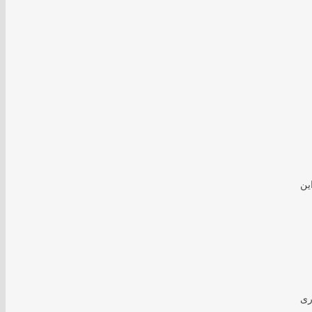
ین
ری