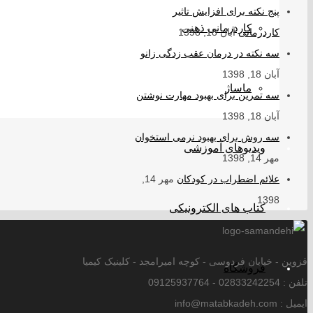
پنج نکته برای افزایش تاثیر
کاردرمانی ذهنی
کاردرمانی
آبان 18, 1398
سه نکته در درمان عقب زدگی زانو
آبان 18, 1398
ماساژ
سه تمرین برای بهبود مهارت نوشتن
آبان 18, 1398
سه روش برای بهبود نرمی استخوان
ویدیوهای آموزشی
مهر 14, 1398
علائم اضطراب در کودکان
مهر 14,
1398
کتاب های الکترونیکی
قزوین - خیابان فردوسی - کوچه امیرامجد - کلینیک کیمیا
فروشگاه
تلفن : 02833242254 - 09125937764
ایمیل : info@matabkadeh.com