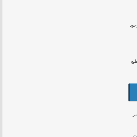
جود
طلع
در