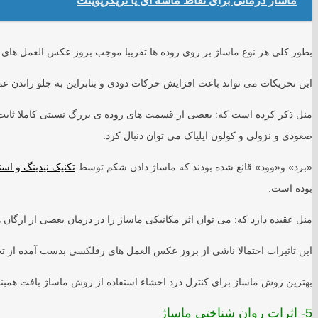
ماساژ درمانی برای نقاط ماشه ای یا تریگرپوینت
بطور کلی هر نوع ماساژ بر روی روده ها تقریبا موجب بروز عکس العمل های 
این تحریکات می تواند باعث افزایش حرکات دودی و بنابراین به جلو راندن عم
منل ذکر کرده است که: بعضی از قسمت های روده ی بزرگ نسبتی کاملا ثابت با
صعودی و نزولی و کولون ایلیاک می توان دنبال کرد.
«برد» و«وود» قانع شده بودند که ماساژ دادن شکم توسط
تکنیک نیدینگ و ا
بوده است.
منل عقیده دارد که: می توان اثر مکانیکی ماساژ را در درمان بعضی از ارگا
این تاثیرات احتمالا ناشی از بروز عکس العمل های رفلکسی بدست آمده از ت
بهترین روش ماساژ برای کنترل درد احشاء استفاده از روش ماساژ بافت همبن
5- اثرات روان شناختی ماساژ