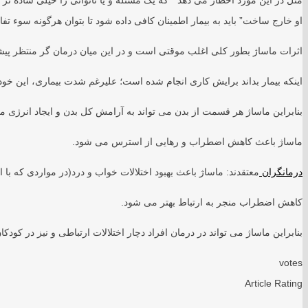
منل در این مورد اخطار می دهد ” که یک مسئله و یا ناتوانی را خیلی ساده تر م
او خارج ساخت” باید به بیمار اطمینان کافی داده شود تا بتوان هرگونه سوء تف
اثرات ماساژ بطور کلی اغلب موقتی است و در این میان درمان گر منتظر پیشر
اینکه بیمار بداند برایش کاری انجام شده است؛ علیرغم شدت بیماری، این 
بنابراین ماساژ هر قسمت از بدن می تواند به آرامش کل بدن و ایجاد انرژی م
ماساژ باعث کاهش اضطراب و رهایی از استرس می شود.
درمانگران
معتقدند: ماساژ باعث بهبود اختلالات خواب و درد(در مواردی که ب
کاهش اضطراب منجر به ارتباط بهتر می شود.
بنابراین ماساژ می تواند در درمان افراد دچار اختلالات ارتباطی و نیز در کودک
votes
Article Rating