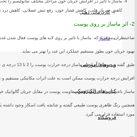
ماساژ با تاثیر در افزایش جریان خون مراحل مختلف متابولیسم را تحت 
کاهش ضربان قلب، کاهش فشار خون، رفع تنش عضلانی، کاهش درد نا
کاردرمانی ذهنی
2- اثر ماساژ بر روی پوست
صاحبنظران معتقدند که: ماساژ با تاثیر بر روی لایه های پوست فعال شدن غدد 
ماساژ
بهبود جریان خون بطور مستقیم عملکرد این غدد را بهتر می نماید.
طبق گفته ی «رسنتال» انجام ماساژ درجه حرارت پوست را 2 تا 13 درجه ی سانتی گراد بالا می برد.
ویدیوهای آموزشی
افزایش درجه حرارت پوست ممکن است به علت اثرات مکانیکی مستقیم و عم
کتاب های الکترونیکی
ماساژ باعث ازدیاد عرق و کاهش مقاومت پوست در مقابل جریان گالوانیک خو
همچنین رنگ ظاهری پوست طبیعی گشته و چنانچه بافت اسکار وجود داشته ب
مورد استفاده قرار می گیرد.
فروشگاه