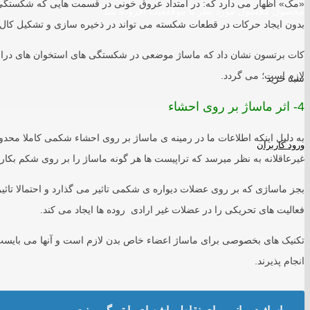
«مک» اظهار می دارد که: در امتداد عروق خونی در قسمت هایی که شکستگی و
محصول
محصول مورد نظر با موقفعیت افزوده شد
بدون ایجاد حرکات در قطعات شکسته می تواند در ذخیره سازی و تشکیل کال 
کات برتسون نشان داد که ماساژ موضعی در شکستگی های استخوان های دراز 
لازم است؛ می گردد.
سبد خرید
4- اثر ماساژ بر روی احشاء
به دلیل اینکه اطلاعات ما در رمینه ی ماساژ بر روی احشاء شکمی کاملا محدود 
ورود کاربران
غیرعاقلانه به نظر میرسد که تراپیست ها هر گونه ماساژ را بر روی شکم بکار 
بجز ماساژی که بر روی عضلات دیواره ی شکمی تاثیر می گذارد و احتمالا تاث
فعالیت های تحریکی را در عضلات غیر ارادی روده ها ایجاد می کند.
تکنیک های بخصوصی برای ماساژ اعضاء خاص بدن لازم است و آنها می بایست ف
انجام پذیرند.