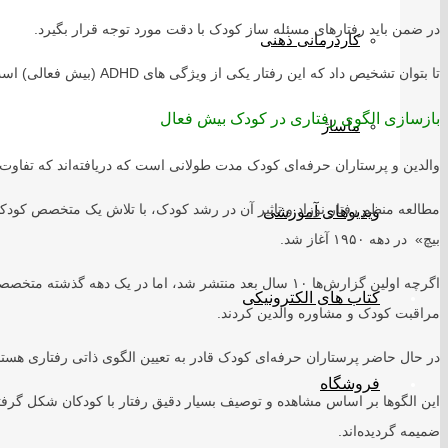
در ضمن باید رفتارهای مسئله ساز کودک با دقت مورد توجه قرار بگیرد.
کاردرمانی ذهنی
تا بتوان تشخیص داد که این رفتار یکی از ویژگی های ADHD (بیش فعالی) است یا از ویژگی‌های خلق و خوی اوست یا ترکیبی از هر دو.
بازسازی الگوی رفتاری در کودک بیش فعال
ماساژ
والدین و پرستاران حرفه‌ای کودک مدت طولانی است که دریافته‌اند که تفاو
مطالعه منظم رفتار نوزاد و تاثیر آن در رشد کودک، با تلاش یک متخصص کود
ویدیوهای آموزشی
بیچ» در دهه ۱۹۵۰ آغاز شد.
اگرچه اولین گزارش‌ها ۱۰ سال بعد منتشر شد، اما در یک دهه
کتاب های الکترونیکی
مراقبت کودک و مشاوره والدین کردند.
در حال حاضر پرستاران حرفه‌ای کودک قادر به تعیین الگوی ذاتی رفتاری هستن
فروشگاه
این الگوها بر اساس مشاهده و توصیف بسیار دقیق رفتار با کودکان شکل گرفت
ضمیمه گردیده‌اند.